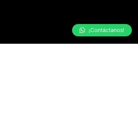
¡Contáctanos!
TE BRINDAMOS TODA UNA
onas por medio de la